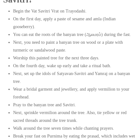
Begin the Vat Savitri Vrat on Trayodashi.
On the first day, apply a paste of sesame and amla (Indian
gooseberry).
You can eat the roots of the banyan tree (ஆலமரம்) during the fast.
Next, you need to paint a banyan tree on wood or a plate with
turmeric or sandalwood paste.
Worship this painted tree for the next three days.
On the fourth day, wake up early and take a ritual bath.
Next, set up the idols of Satyavan-Savitri and Yamraj on a banyan
tree.
Wear a bridal garment and jewellery, and apply vermilion to your
forehead.
Pray to the banyan tree and Savitri.
Next, sprinkle vermilion around the tree. Also, tie yellow or red
sacred threads around the tree trunk.
Walk around the tree seven times while chanting prayers.
Break your fast on Purnima by eating the prasad, which includes wet