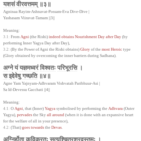
यशसं
वीरवत्तमम्
॥३॥
Agninaa Rayim-Ashnavat-Possam-Eva Dive-Dive |
Yashasam Viiravat-Tamam ||3||
Meaning:
3.1:
From
Agni
(the Rishi)
indeed obtains Nourishment Day after Day
(by
performing Inner Yagya Day after Day),
3.2:
(By the Power of Agni the Rishi obtains)
Glory
of the
most Heroic
type
(Glory obtained by overcoming the inner barriers during Sadhana).
अग्ने
यं
यज्ञमध्वरं
विश्वतः
परिभूरसि
।
स
इद्देवेषु
गच्छति
॥४॥
Agne Yam Yajnyam-Adhvaram Vishvatah Paribhuur-Asi |
Sa Id-Devessu Gacchati ||4||
Meaning:
4.1:
O
Agni
, that (Inner)
Yagya
symbolised by performing the
Adhvara
(Outer
Yagya),
pervades
the Sky
all around
(when it is done with an expansive heart
for the welfare of all in your presence),
4.2:
(That)
goes towards
the
Devas
.
अग्निर्होता
कविक्रतुः
सत्यश्चित्रश्रवस्तमः
।