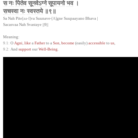
स
नः
पितेव
सूनवेऽग्ने
सूपायनो
भव
।
सचस्वा
नः
स्वस्तये
॥९॥
Sa Nah Pite
[aa-I]
va Suunave-
[A]
gne Suupaayano Bhava |
Sacasvaa Nah Svastaye ||9||
Meaning:
9.1:
O
Agni
,
like
a
Father
to a
Son
,
become
(easily)
accessible
to
us
,
9.2:
And
support
our
Well-Being
.