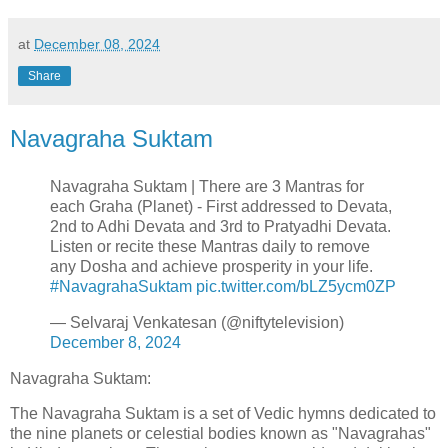
at
December 08, 2024
Share
Navagraha Suktam
Navagraha Suktam | There are 3 Mantras for
each Graha (Planet) - First addressed to Devata,
2nd to Adhi Devata and 3rd to Pratyadhi Devata.
Listen or recite these Mantras daily to remove
any Dosha and achieve prosperity in your life.
#NavagrahaSuktam
pic.twitter.com/bLZ5ycm0ZP
— Selvaraj Venkatesan (@niftytelevision)
December 8, 2024
Navagraha Suktam:
The Navagraha Suktam is a set of Vedic hymns dedicated to
the nine planets or celestial bodies known as "Navagrahas"