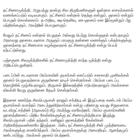
தட்சிணாமூர்த்தி, அறுபத்து நான்கு சிவ திருமேனிகளுள் ஒன்றாக சைவர்களால்
வணங்கப்படும் வடிவமாகும். தட்சிணம் என்றால் தெற்கு என்றும், ஞானம் என்றும்
பொருள் கொள்ளலாம். த-அறிவு, க்ஷ-தெளிவு, ண-ஞானம் என இம்மூன்றும் பீஜ
மந்திரங்களும், அவற்றின் பொருளாகும்.
மேலும் தட்சிணம் என்றால் பெறுதல் அல்லது பெற்று கொள்ளுதல் என்பதாகும்
அதாவது ஞானகடவுளாக அருளும் பரமகுரு தன்னை வணங்கும் பக்தர்களுக்கு
ஞானத்தை தட்சிணமாக வழங்குவதால் தட்சிணாமூர்த்தி என்று பெயர்
ஏற்பட்டுள்ளது.
பஞ்சகுண சிவமூர்த்திகளில் தட்சிணாமூர்த்தி சாந்த மூர்த்தி என்று
அறியப்பெறுகிறார்.
படைப்பின் கடவுளான பிரம்மாவின் குமார்கள் எனப்படும் சனகாதி முனிவர்கள்
ஞானம் பெறுவதற்காக குருவினை நாடிச் சென்றார்கள். பிரம்மா படைப்பு
தொழிலில் மூழ்கியதாலும், திருமால் இல்லறத்தில் ஈடுபடுவதாலும் அவர்களை
விலக்கி வேறு குருவினை தேடிச் சென்றார்கள்.
இதனை உணர்ந்த சிவபெருமான் தானும் சக்தியுடன் இருப்பதை கண்டால் பிரம்ம
குமாரர்கள் ஏமாற்றம் அடைந்துவிடுவார்கள் என்று பதினாறு வயது சிறுவனாக
வடவிருட்சத்தின் (ஆலமரம்) கீழ் அமர்ந்து வரவேற்றார். பிரம்ம குமாரர்களின்
ஞானத்தினைப் பற்றிய கேள்விகளுக்கு தட்சிணாமூர்த்தியாக இருந்து
சிவபெருமான் பதில் தந்தார். எனினும் ஞானத்தின் கேள்விகள்
அதிகரித்தவண்ணமே இருந்தன. பின்பு தட்சிணாமூர்த்தி சின் முத்திரையை
அவர்களுக்கு காண்பித்தார். பிரம்ம குமாரர்களுக்கு அமைதியும், ஆனந்தமும்
உண்டாயிற்று. அவர்கள் ஞானம் பெற்றனர்.