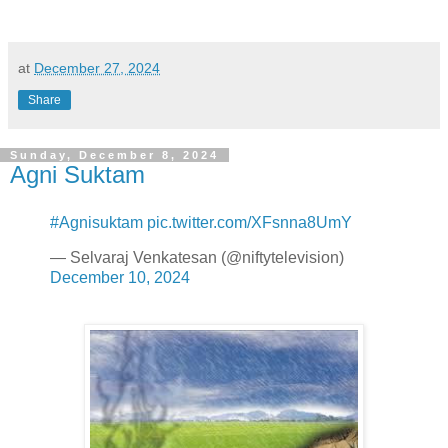
at
December 27, 2024
Share
Sunday, December 8, 2024
Agni Suktam
#Agnisuktam
pic.twitter.com/XFsnna8UmY
— Selvaraj Venkatesan (@niftytelevision)
December 10, 2024