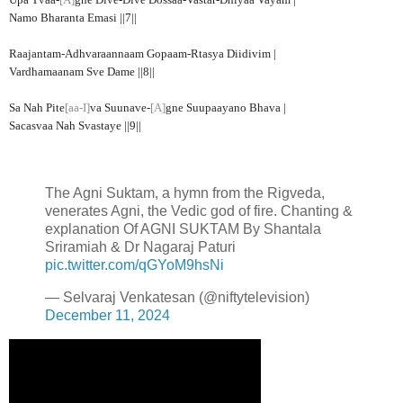
Upa Tvaa-
[A]
gne Dive-Dive Dossaa-Vastar-Dhiyaa Vayam |
Namo Bharanta Emasi ||7||
Raajantam-Adhvaraannaam Gopaam-Rtasya Diidivim |
Vardhamaanam Sve Dame ||8||
Sa Nah Pite
[aa-I]
va Suunave-
[A]
gne Suupaayano Bhava |
Sacasvaa Nah Svastaye ||9||
The Agni Suktam, a hymn from the Rigveda,
venerates Agni, the Vedic god of fire. Chanting &
explanation Of AGNI SUKTAM By Shantala
Sriramiah & Dr Nagaraj Paturi
pic.twitter.com/qGYoM9hsNi
— Selvaraj Venkatesan (@niftytelevision)
December 11, 2024