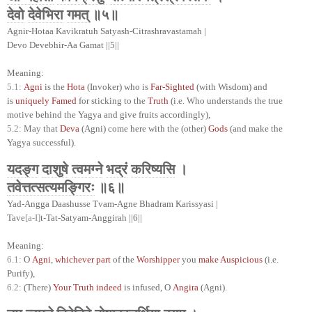
देवो
देवेभिरा
गमत्
॥५॥
Agnir-Hotaa Kavikratuh Satyash-Citrashravastamah |
Devo Devebhir-Aa Gamat ||5||
Meaning:
5.1:
Agni
is the
Hota
(Invoker) who is
Far-Sighted
(with Wisdom) and
is
uniquely Famed
for sticking to the
Truth
(i.e. Who understands the true
motive behind the Yagya and give fruits accordingly),
5.2:
May that
Deva
(Agni) come here with the (other)
Gods
(and make the
Yagya successful).
यदङ्ग
दाशुषे
त्वमग्ने
भद्रं
करिष्यसि
।
तवेत्तत्सत्यमङ्गिरः
॥६॥
Yad-Angga Daashusse Tvam-Agne Bhadram Karissyasi |
Tave
[a-I]
t-Tat-Satyam-Anggirah ||6||
Meaning:
6.1:
O
Agni
,
whichever part
of the
Worshipper
you
make Auspicious
(i.e.
Purify),
6.2:
(There)
Your Truth indeed
is infused, O
Angira
(Agni).