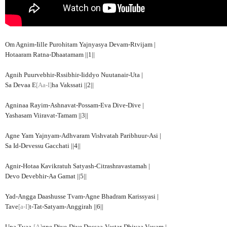
Om Agnim-Iille Purohitam Yajnyasya Devam-Rtvijam |
Hotaaram Ratna-Dhaatamam ||1||
Agnih Puurvebhir-Rssibhir-Iiddyo Nuutanair-Uta |
Sa Devaa E
[Aa-I]
ha Vakssati ||2||
Agninaa Rayim-Ashnavat-Possam-Eva Dive-Dive |
Yashasam Viiravat-Tamam ||3||
Agne Yam Yajnyam-Adhvaram Vishvatah Paribhuur-Asi |
Sa Id-Devessu Gacchati ||4||
Agnir-Hotaa Kavikratuh Satyash-Citrashravastamah |
Devo Devebhir-Aa Gamat ||5||
Yad-Angga Daashusse Tvam-Agne Bhadram Karissyasi |
Tave
[a-I]
t-Tat-Satyam-Anggirah ||6||