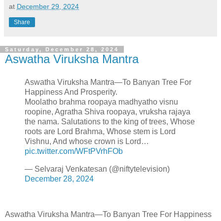
at
December 29, 2024
Share
Saturday, December 28, 2024
Aswatha Viruksha Mantra
Aswatha Viruksha Mantra—To Banyan Tree For
Happiness And Prosperity.
Moolatho brahma roopaya madhyatho visnu
roopine, Agratha Shiva roopaya, vruksha rajaya
the nama. Salutations to the king of trees, Whose
roots are Lord Brahma, Whose stem is Lord
Vishnu, And whose crown is Lord…
pic.twitter.com/WFtPVrhFOb
— Selvaraj Venkatesan (@niftytelevision)
December 28, 2024
Aswatha Viruksha Mantra—To Banyan Tree For Happiness