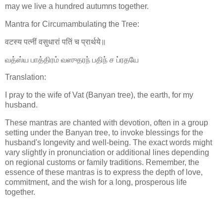
may we live a hundred autumns together.
Mantra for Circumambulating the Tree:
वटस्य पत्नीं वसुधारां पतिं च प्रार्थये॥
வத்ஸ்ய பாத்திரம் வஸுதரந் பதிந் ச ப்ரதயே
Translation:
I pray to the wife of Vat (Banyan tree), the earth, for my
husband.
These mantras are chanted with devotion, often in a group
setting under the Banyan tree, to invoke blessings for the
husband's longevity and well-being. The exact words might
vary slightly in pronunciation or additional lines depending
on regional customs or family traditions. Remember, the
essence of these mantras is to express the depth of love,
commitment, and the wish for a long, prosperous life
together.