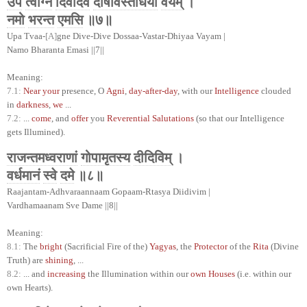
उप
त्वाग्ने
दिवेदिवे
दोषावस्तर्धिया
वयम्
।
नमो
भरन्त
एमसि
॥७॥
Upa Tvaa-
[A]
gne Dive-Dive Dossaa-Vastar-Dhiyaa Vayam |
Namo Bharanta Emasi ||7||
Meaning:
7.1:
Near your
presence, O
Agni
,
day-after-day
, with our
Intelligence
clouded
in
darkness
,
we
...
7.2:
...
come
, and
offer
you
Reverential Salutations
(so that our Intelligence
gets Illumined).
राजन्तमध्वराणां
गोपामृतस्य
दीदिविम्
।
वर्धमानं
स्वे
दमे
॥८॥
Raajantam-Adhvaraannaam Gopaam-Rtasya Diidivim |
Vardhamaanam Sve Dame ||8||
Meaning:
8.1:
The
bright
(Sacrificial Fire of the)
Yagyas
, the
Protector
of the
Rita
(Divine
Truth) are
shining
, ...
8.2:
... and
increasing
the Illumination within our
own Houses
(i.e. within our
own Hearts).