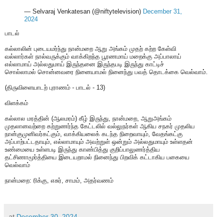
— Selvaraj Venkatesan (@niftytelevision)
December 31,
2024
பாடல்
கல்லாலின் புடையமர்ந்து நான்மறை ஆறு அங்கம் முதற் கற்ற கேள்வி
வல்லார்கள் நால்வருக்கும் வாக்கிறந்த பூரணமாய் மறைக்கு அப்பாலாய்
எல்லாமாய் அல்லதுமாய் இருந்தனை இருந்தபடி இருந்து காட்டிச்
சொல்லாமல் சொன்னவரை நினையாமல் நினைந்து பவத் தொடக்கை வெல்வாம்.
(திருவிளையாடற் புராணம் - பாடல் - 13)
விளக்கம்
கல்லால மரத்தின் (ஆலமரம்) கீழ் இருந்து, நான்மறை, ஆறுஅங்கம்
முதலானவற்றை கற்றுணர்ந்த கேட்டலில் வல்லுநர்கள் ஆகிய சநகர் முதலிய
நான்குமுனிவர்கட்கும், வாக்கியலைக் கடந்த நிறைவாயும், வேதங்கட்கு
அப்பாற்பட்டதாயும், எல்லாமாயும் அவற்றுள் ஒன்றும் அல்லதுமாயும் உள்ளதன்
உண்மையை உள்ளபடி இருந்து காண்பித்து குறிப்பாலுணர்த்திய
தட்சிணாமூர்த்தியை இடையறாமல் நினைந்து பிறவிக் கட்டாகிய பகையை
வெல்வாம்
நான்மறை: ரிக்கு, எசுர், சாமம், அதர்வணம்
at
December 30, 2024