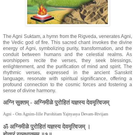
The Agni Suktam, a hymn from the Rigveda, venerates Agni,
the Vedic god of fire. This sacred chant invokes the divine
energy of Agni, symbolizing purity, transformation, and the
conduit between humans and the celestial realms. As
worshippers recite the verses, they seek blessings,
enlightenment, and the purification of mind and spirit. The
rhythmic verses, expressed in the ancient Sanskrit
language, resonate with spiritual significance, offering a
profound connection to the cosmic forces and fostering a
sense of divine harmony.
अग्नि सुक्तम् - अग्निमीळे पुरोहितं यज्ञस्य देवमृत्विजम्
Agni - Om Agnim-Iille Purohitam Yajnyasya Devam-Rtvijam
ॐ
अग्निमीळे
पुरोहितं
यज्ञस्य
देवमृत्विजम्
।
होतारं
रत्नधातमम्
॥१॥