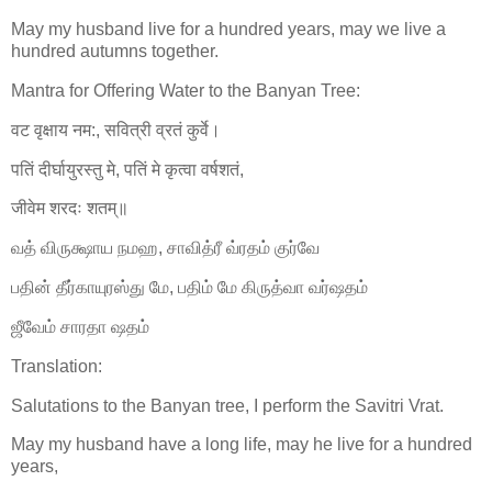
May my husband live for a hundred years, may we live a
hundred autumns together.
Mantra for Offering Water to the Banyan Tree:
वट वृक्षाय नम:, सवित्री व्रतं कुर्वे।
पतिं दीर्घायुरस्तु मे, पतिं मे कृत्वा वर्षशतं,
जीवेम शरदः शतम्॥
வத் விருக்ஷாய நமஹ, சாவித்ரீ வ்ரதம் குர்வே
பதின் தீர்காயுரஸ்து மே, பதிம் மே கிருத்வா வர்ஷதம்
ஜீவேம் சாரதா ஷதம்
Translation:
Salutations to the Banyan tree, I perform the Savitri Vrat.
May my husband have a long life, may he live for a hundred
years,