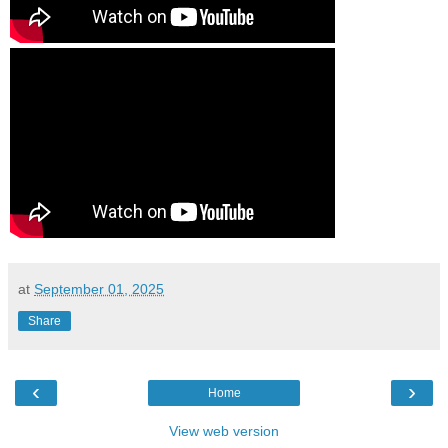
at
September 01, 2025
Share
‹
›
Home
View web version