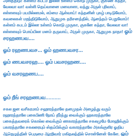
அளித்திடு! கள்ளம் கபடம் இல்லா உள்ளம் கொடு முருகா, குகனே கந்தா,
வேலவா வா! வள்ளி தெய்வானை மனவாளா, வந்து அருள் புரிவாய்,
எள்ளளவும் பயமில்லாமல், எம்மை ஆள்வாய்! கந்தனின் புகழ் பாடிடுவோம்,
கவலைகள் மறந்திடுவோம், ஆறுமுக தரிசனத்தில், ஆனந்தம் பெறுவோம்!
கள்ளம் கபடம் இல்லா உள்ளம் கொடு முருகா, குகனே கந்தா, வேலவா வா!
ஓம்
எள்ளளவும் பொய்யிலா மனம் தருவாய், அருள் முருகா, ஆறுமுக நாதா!
சரஹணபவ....
ஓம் ரஹணபவச... ஓம் ஹணபவசர...
ஓம் ணபவசரஹ.... ஓம் பவசரஹண....
ஓம் வசரஹணப....
ஓம் றீங் சரஹணபவ..........
சகல ஜன வசீகரமாம் சஹாரத்தாலே தனமுதல் அழைத்து வரும்
ரஹாரத்தாலே பகைபிணி நோய் தீர்த்து வைக்கும் ஹகாரத்தாலே
பகைத்தவரைக் கொல்ல வைக்கும் ணகாரத்தாலே சகலமுமே மோஹிக்கும்
பகாரத்தாலே சகலரையும் ஸ்தம்பிக்கும் வகாரத்தாலே அகங்குளிர ஓதிய
ஓம்
ஆறெழுத்தின் பெருமை ஆரறிவார் மகிதலத்தில் சொன்னேன் கேளே.