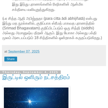
இது இந்து புராணங்களில் ரிஷிகளின் ஆன்மீக
சக்தியை வலியுறுத்துகிறது.
(
பர சித்த ஆதி அபிஜ்ஞதா (para citta ādi abhijñatā) என்பது
இந்து மத நூல்களில், குறிப்பாக ஸ்ரீமத் பாகவத புராணத்தில்
(Srimad Bhagavatam) குறிப்பிடப்படும் ஒரு சித்தி (siddhi)
அல்லது அமானுஷ்ய திறன் ஆகும். இது யோகா அல்லது பக்தி
மூலம் அடையப்படும் 18 சித்திகளில் ஒன்றாகக் கருதப்படுகிறது.)
at
September 07, 2025
Share
Thursday, September 4, 2025
இருட்டில் ஒளிரும் நட்சத்திரம்