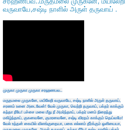
சரஹணபவ..மருதமலை முருகனே, மயிலேறி
வருவாயே,சஷ்டி நாளில் அருள் தருவாய் .
முருகா முருகா முருகா சரஹணபவ..
மருதமலை முருகனே, மயிலேறி வருவாயே, சஷ்டி நாளில் அருள் தருவாய்,
சரணம் உனை அடைவேன்! வேல் முருகா, வெற்றி தருவாய், பக்தர் காக்கும்
கந்தா நீயே! பச்சை மலை மீது நீ அமர்ந்தாய், பக்தர் மனம் நிறைந்து
மகிழ்ந்தாய், குகனவனே, குமரனவனே, சஷ்டி விரதம் காக்கும் தெய்வமே!
வேல் உந்தன் கையில் விளங்குதையா, பகை எல்லாம் தீர்க்கும் ஒளியையா,
மருதமலை முருகனே, அருள் தருவாய், கந்தா நீயே! சஷ்டி நாளில் பக்தர்