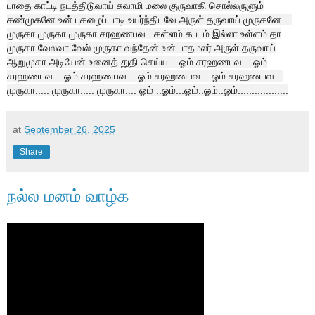
பாதை காட்டி நடத்திடுவாய் சுவாமி மலை குருவாகி சொல்லருளும்
சண்முகனே உன் புகழைப் பாடி உயர்ந்திடவே அருள் தருவாய் முருகனே....
முருகா முருகா முருகா சரஹணபவ.. கள்ளம் கபடம் இல்லா உள்ளம் தா
முருகா வேலவா வேல் முருகா வந்தேன் உன் பாதமலர் அருள் தருவாய்
ஆறுமுகா அடியேன் உனைத் துதி செய்ய... ஓம் சரஹணபவ... ஓம்
சரஹணபவ... ஓம் சரஹணபவ... ஓம் சரஹணபவ... ஓம் சரஹணபவ...
முருகா..... முருகா..... முருகா.... ஓம் ..ஓம்...ஓம்..ஓம்..ஓம்..................
at
September 26, 2025
Share
நல்ல மனம் வாழ்க