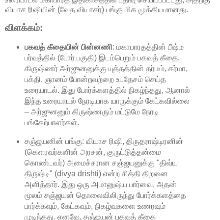
வியாச ரிஷியின் (வேத வியாசர்) பங்கு மிக முக்கியமானது.
விளக்கம்:
பகவத் கீதையின் பின்னணி
: மகாபாரதத்தின் பீஷ்ம
பர்வத்தில் (போர் பகுதி) இடம்பெறும் பகவத் கீதை,
கிருஷ்ணர் அர்ஜுனனுக்கு யுத்தத்தின் தர்மம், கர்மா,
பக்தி, ஞானம் போன்றவற்றை உபதேசம் செய்த
உரையாடல். இது போர்க்களத்தில் நிகழ்ந்தது, ஆனால்
இந்த உரையாடல் நேரடியாக யாருக்கும் கேட்கவில்லை
– அர்ஜுனனும் கிருஷ்ணரும் மட்டுமே நேரடி
பங்கேற்பாளர்கள்.
சஞ்ஜயனின் பங்கு: வியாச ரிஷி, திருதராஷ்டிரனின்
(கௌரவர்களின் அரசன், குருட்டுத்தன்மை
கொண்டவர்) அமைச்சரான சஞ்ஜயனுக்கு "திவ்ய
திருஷ்டி" (divya drishti) என்ற சித்தி திறனை
அளித்தார். இது ஒரு அமானுஷ்ய பார்வை, அதன்
மூலம் சஞ்ஜயன் தொலைவிலிருந்து போர்க்களத்தை
பார்க்கவும், கேட்கவும், நிகழ்வுகளை உணரவும்
முடிந்தது. எனவே, சஞ்ஜயன் பகவத் கீதை