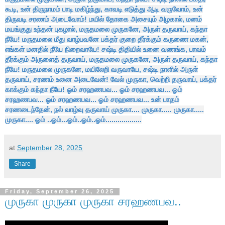
கூடி, உன் திருநாமம் பாடி மகிழ்ந்து, காவடி எடுத்து ஆடி வருவோம், உன்
திருவடி சரணம் அடைவோம்! மயில் தோகை அசையும் அழகால், மனம்
மயங்குது உந்தன் புகழால், மருதமலை முருகனே, அருள் தருவாய், கந்தா
நீயே! மருதமலை மீது வாழ்பவனே பக்தர் குறை தீர்க்கும் கருணை மகன்,
எங்கள் மனதில் நீயே நிறைவாயே! சஷ்டி திதியில் உனை வணங்க, பாவம்
தீர்க்கும் அருளைத் தருவாய், மருதமலை முருகனே, அருள் தருவாய், கந்தா
நீயே! மருதமலை முருகனே, மயிலேறி வருவாயே, சஷ்டி நாளில் அருள்
தருவாய், சரணம் உனை அடைவேன்! வேல் முருகா, வெற்றி தருவாய், பக்தர்
காக்கும் கந்தா நீயே! ஓம் சரஹணபவ... ஓம் சரஹணபவ... ஓம்
சரஹணபவ... ஓம் சரஹணபவ... ஓம் சரஹணபவ... உன் பாதம்
சரணடைந்தேன், நல் வாழ்வு தருவாய் முருகா.... முருகா..... முருகா.....
முருகா.... ஓம் ..ஓம்...ஓம்..ஓம்..ஓம்..................
at
September 28, 2025
Share
Friday, September 26, 2025
முருகா முருகா முருகா சரஹணபவ..