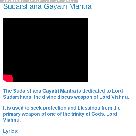
Saturday, September 20, 2025
Sudarshana Gayatri Mantra
The Sudarshana Gayatri Mantra is dedicated to Lord
Sudarshana, the divine discus weapon of Lord Vishnu.
It is used to seek protection and blessings from the
primary weapon of one of the trinity of Gods, Lord
Vishnu.
Lyrics: