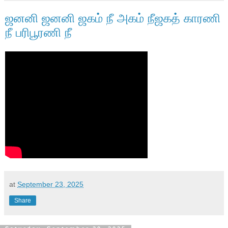
ஜனனி ஜனனி ஜகம் நீ அகம் நீஜகத் காரணி
நீ பரிபூரணி நீ
at
September 23, 2025
Share