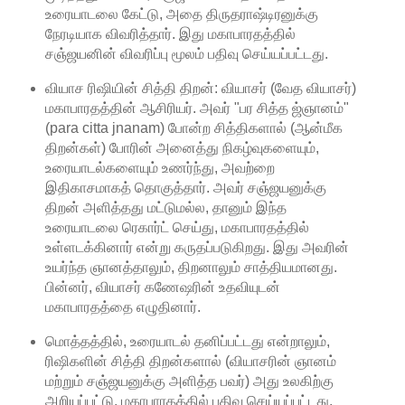
உரையாடலை கேட்டு, அதை திருதராஷ்டிரனுக்கு
நேரடியாக விவரித்தார். இது மகாபாரதத்தில்
சஞ்ஜயனின் விவரிப்பு மூலம் பதிவு செய்யப்பட்டது.
வியாச ரிஷியின் சித்தி திறன்: வியாசர் (வேத வியாசர்)
மகாபாரதத்தின் ஆசிரியர். அவர் "பர சித்த ஜ்ஞானம்"
(para citta jnanam) போன்ற சித்திகளால் (ஆன்மீக
திறன்கள்) போரின் அனைத்து நிகழ்வுகளையும்,
உரையாடல்களையும் உணர்ந்து, அவற்றை
இதிகாசமாகத் தொகுத்தார். அவர் சஞ்ஜயனுக்கு
திறன் அளித்தது மட்டுமல்ல, தானும் இந்த
உரையாடலை ரெகார்ட் செய்து, மகாபாரதத்தில்
உள்ளடக்கினார் என்று கருதப்படுகிறது. இது அவரின்
உயர்ந்த ஞானத்தாலும், திறனாலும் சாத்தியமானது.
பின்னர், வியாசர் கணேஷரின் உதவியுடன்
மகாபாரதத்தை எழுதினார்.
மொத்தத்தில், உரையாடல் தனிப்பட்டது என்றாலும்,
ரிஷிகளின் சித்தி திறன்களால் (வியாசரின் ஞானம்
மற்றும் சஞ்ஜயனுக்கு அளித்த பவர்) அது உலகிற்கு
அறியப்பட்டு, மகாபாரதத்தில் பதிவு செய்யப்பட்டது.