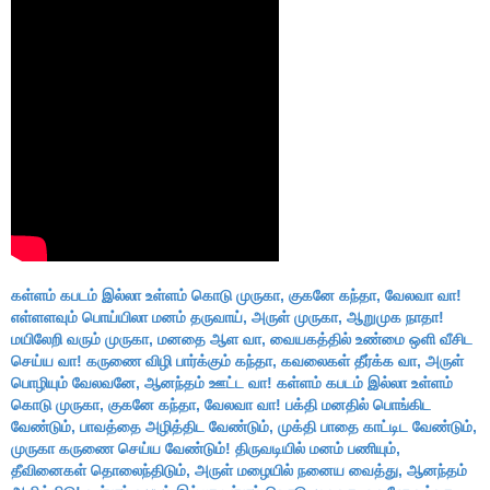
கள்ளம் கபடம் இல்லா உள்ளம் கொடு முருகா, குகனே கந்தா, வேலவா வா!
எள்ளளவும் பொய்யிலா மனம் தருவாய், அருள் முருகா, ஆறுமுக நாதா!
மயிலேறி வரும் முருகா, மனதை ஆள வா, வையகத்தில் உண்மை ஒளி வீசிட
செய்ய வா! கருணை விழி பார்க்கும் கந்தா, கவலைகள் தீர்க்க வா, அருள்
பொழியும் வேலவனே, ஆனந்தம் ஊட்ட வா! கள்ளம் கபடம் இல்லா உள்ளம்
கொடு முருகா, குகனே கந்தா, வேலவா வா! பக்தி மனதில் பொங்கிட
வேண்டும், பாவத்தை அழித்திட வேண்டும், முக்தி பாதை காட்டிட வேண்டும்,
முருகா கருணை செய்ய வேண்டும்! திருவடியில் மனம் பணியும்,
தீவினைகள் தொலைந்திடும், அருள் மழையில் நனைய வைத்து, ஆனந்தம்