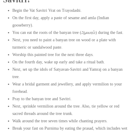
Begin the Vat Savitri Vrat on Trayodashi.
On the first day, apply a paste of sesame and amla (Indian
gooseberry).
You can eat the roots of the banyan tree (ஆலமரம்) during the fast.
Next, you need to paint a banyan tree on wood or a plate with
turmeric or sandalwood paste.
Worship this painted tree for the next three days.
On the fourth day, wake up early and take a ritual bath.
Next, set up the idols of Satyavan-Savitri and Yamraj on a banyan
tree.
Wear a bridal garment and jewellery, and apply vermilion to your
forehead.
Pray to the banyan tree and Savitri.
Next, sprinkle vermilion around the tree. Also, tie yellow or red
sacred threads around the tree trunk.
Walk around the tree seven times while chanting prayers.
Break your fast on Purnima by eating the prasad, which includes wet