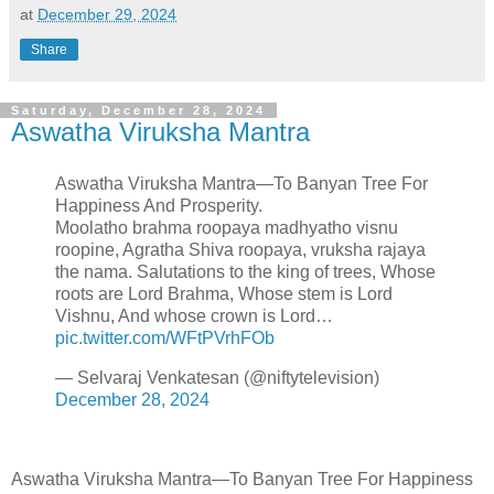
at
December 29, 2024
Share
Saturday, December 28, 2024
Aswatha Viruksha Mantra
Aswatha Viruksha Mantra—To Banyan Tree For
Happiness And Prosperity.
Moolatho brahma roopaya madhyatho visnu
roopine, Agratha Shiva roopaya, vruksha rajaya
the nama. Salutations to the king of trees, Whose
roots are Lord Brahma, Whose stem is Lord
Vishnu, And whose crown is Lord…
pic.twitter.com/WFtPVrhFOb
— Selvaraj Venkatesan (@niftytelevision)
December 28, 2024
Aswatha Viruksha Mantra—To Banyan Tree For Happiness