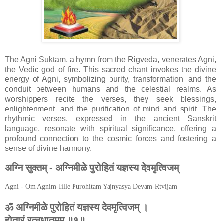
The Agni Suktam, a hymn from the Rigveda, venerates Agni,
the Vedic god of fire. This sacred chant invokes the divine
energy of Agni, symbolizing purity, transformation, and the
conduit between humans and the celestial realms. As
worshippers recite the verses, they seek blessings,
enlightenment, and the purification of mind and spirit. The
rhythmic verses, expressed in the ancient Sanskrit
language, resonate with spiritual significance, offering a
profound connection to the cosmic forces and fostering a
sense of divine harmony.
अग्नि सुक्तम् - अग्निमीळे पुरोहितं यज्ञस्य देवमृत्विजम्
Agni - Om Agnim-Iille Purohitam Yajnyasya Devam-Rtvijam
ॐ
अग्निमीळे
पुरोहितं
यज्ञस्य
देवमृत्विजम्
।
होतारं
रत्नधातमम्
॥१॥