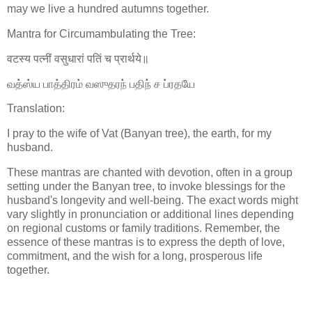
may we live a hundred autumns together.
Mantra for Circumambulating the Tree:
वटस्य पत्नीं वसुधारां पतिं च प्रार्थये॥
வத்ஸ்ய பாத்திரம் வஸுதரந் பதிந் ச ப்ரதயே
Translation:
I pray to the wife of Vat (Banyan tree), the earth, for my
husband.
These mantras are chanted with devotion, often in a group
setting under the Banyan tree, to invoke blessings for the
husband's longevity and well-being. The exact words might
vary slightly in pronunciation or additional lines depending
on regional customs or family traditions. Remember, the
essence of these mantras is to express the depth of love,
commitment, and the wish for a long, prosperous life
together.