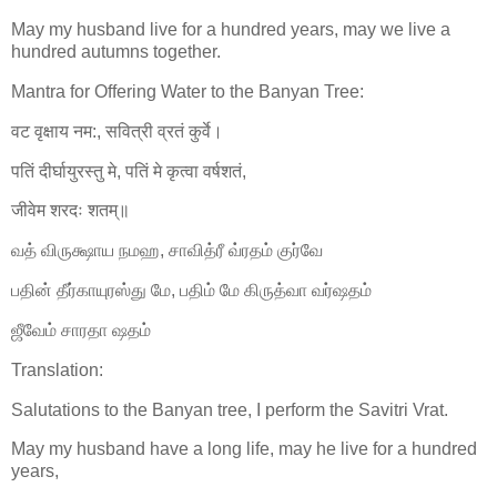
May my husband live for a hundred years, may we live a
hundred autumns together.
Mantra for Offering Water to the Banyan Tree:
वट वृक्षाय नम:, सवित्री व्रतं कुर्वे।
पतिं दीर्घायुरस्तु मे, पतिं मे कृत्वा वर्षशतं,
जीवेम शरदः शतम्॥
வத் விருக்ஷாய நமஹ, சாவித்ரீ வ்ரதம் குர்வே
பதின் தீர்காயுரஸ்து மே, பதிம் மே கிருத்வா வர்ஷதம்
ஜீவேம் சாரதா ஷதம்
Translation:
Salutations to the Banyan tree, I perform the Savitri Vrat.
May my husband have a long life, may he live for a hundred
years,