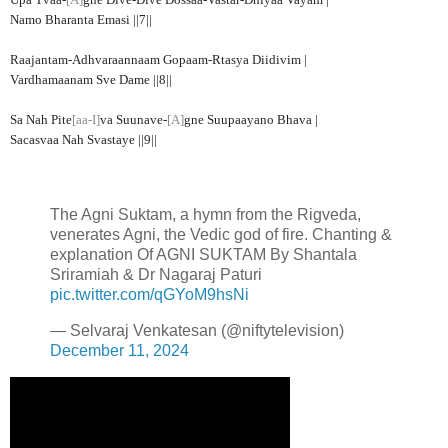
Upa Tvaa-
[A]
gne Dive-Dive Dossaa-Vastar-Dhiyaa Vayam |
Namo Bharanta Emasi ||7||
Raajantam-Adhvaraannaam Gopaam-Rtasya Diidivim |
Vardhamaanam Sve Dame ||8||
Sa Nah Pite
[aa-I]
va Suunave-
[A]
gne Suupaayano Bhava |
Sacasvaa Nah Svastaye ||9||
The Agni Suktam, a hymn from the Rigveda,
venerates Agni, the Vedic god of fire. Chanting &
explanation Of AGNI SUKTAM By Shantala
Sriramiah & Dr Nagaraj Paturi
pic.twitter.com/qGYoM9hsNi
— Selvaraj Venkatesan (@niftytelevision)
December 11, 2024