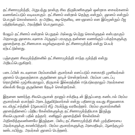
தட்சிணாமூர்த்தி, அறுபத்து நான்கு சிவ திருமேனிகளுள் ஒன்றாக சைவர்களால்
வணங்கப்படும் வடிவமாகும். தட்சிணம் என்றால் தெற்கு என்றும், ஞானம் என்றும்
பொருள் கொள்ளலாம். த-அறிவு, க்ஷ-தெளிவு, ண-ஞானம் என இம்மூன்றும் பீஜ
மந்திரங்களும், அவற்றின் பொருளாகும்.
மேலும் தட்சிணம் என்றால் பெறுதல் அல்லது பெற்று கொள்ளுதல் என்பதாகும்
அதாவது ஞானகடவுளாக அருளும் பரமகுரு தன்னை வணங்கும் பக்தர்களுக்கு
ஞானத்தை தட்சிணமாக வழங்குவதால் தட்சிணாமூர்த்தி என்று பெயர்
ஏற்பட்டுள்ளது.
பஞ்சகுண சிவமூர்த்திகளில் தட்சிணாமூர்த்தி சாந்த மூர்த்தி என்று
அறியப்பெறுகிறார்.
படைப்பின் கடவுளான பிரம்மாவின் குமார்கள் எனப்படும் சனகாதி முனிவர்கள்
ஞானம் பெறுவதற்காக குருவினை நாடிச் சென்றார்கள். பிரம்மா படைப்பு
தொழிலில் மூழ்கியதாலும், திருமால் இல்லறத்தில் ஈடுபடுவதாலும் அவர்களை
விலக்கி வேறு குருவினை தேடிச் சென்றார்கள்.
இதனை உணர்ந்த சிவபெருமான் தானும் சக்தியுடன் இருப்பதை கண்டால் பிரம்ம
குமாரர்கள் ஏமாற்றம் அடைந்துவிடுவார்கள் என்று பதினாறு வயது சிறுவனாக
வடவிருட்சத்தின் (ஆலமரம்) கீழ் அமர்ந்து வரவேற்றார். பிரம்ம குமாரர்களின்
ஞானத்தினைப் பற்றிய கேள்விகளுக்கு தட்சிணாமூர்த்தியாக இருந்து
சிவபெருமான் பதில் தந்தார். எனினும் ஞானத்தின் கேள்விகள்
அதிகரித்தவண்ணமே இருந்தன. பின்பு தட்சிணாமூர்த்தி சின் முத்திரையை
அவர்களுக்கு காண்பித்தார். பிரம்ம குமாரர்களுக்கு அமைதியும், ஆனந்தமும்
உண்டாயிற்று. அவர்கள் ஞானம் பெற்றனர்.