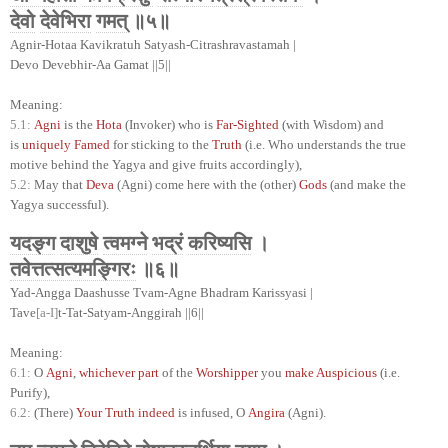
देवो
देवेभिरा
गमत्
॥५॥
Agnir-Hotaa Kavikratuh Satyash-Citrashravastamah |
Devo Devebhir-Aa Gamat ||5||
Meaning:
5.1:
Agni
is the
Hota
(Invoker) who is
Far-Sighted
(with Wisdom) and
is
uniquely Famed
for sticking to the
Truth
(i.e. Who understands the true
motive behind the Yagya and give fruits accordingly),
5.2:
May that
Deva
(Agni) come here with the (other)
Gods
(and make the
Yagya successful).
यदङ्ग
दाशुषे
त्वमग्ने
भद्रं
करिष्यसि
।
तवेत्तत्सत्यमङ्गिरः
॥६॥
Yad-Angga Daashusse Tvam-Agne Bhadram Karissyasi |
Tave
[a-I]
t-Tat-Satyam-Anggirah ||6||
Meaning:
6.1:
O
Agni
,
whichever part
of the
Worshipper
you
make Auspicious
(i.e.
Purify),
6.2:
(There)
Your Truth indeed
is infused, O
Angira
(Agni).