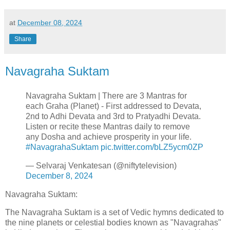
at
December 08, 2024
Share
Navagraha Suktam
Navagraha Suktam | There are 3 Mantras for
each Graha (Planet) - First addressed to Devata,
2nd to Adhi Devata and 3rd to Pratyadhi Devata.
Listen or recite these Mantras daily to remove
any Dosha and achieve prosperity in your life.
#NavagrahaSuktam
pic.twitter.com/bLZ5ycm0ZP
— Selvaraj Venkatesan (@niftytelevision)
December 8, 2024
Navagraha Suktam:
The Navagraha Suktam is a set of Vedic hymns dedicated to
the nine planets or celestial bodies known as "Navagrahas"