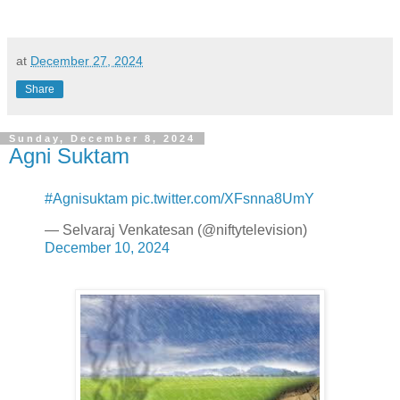
at
December 27, 2024
Share
Sunday, December 8, 2024
Agni Suktam
#Agnisuktam
pic.twitter.com/XFsnna8UmY
— Selvaraj Venkatesan (@niftytelevision)
December 10, 2024