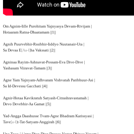
Om Agnim-Iille Purohitam Yajnyasya Devam-Rtvijam |
Hotaaram Ratna-Dhaatamam ||1||
Agnih Puurvebhir-Rssibhir-Iiddyo Nuutanair-Uta |
Sa Devaa E
[Aa-I]
ha Vakssati ||2||
Agninaa Rayim-Ashnavat-Possam-Eva Dive-Dive |
Yashasam Viiravat-Tamam ||3||
Agne Yam Yajnyam-Adhvaram Vishvatah Paribhuur-Asi |
Sa Id-Devessu Gacchati ||4||
Agnir-Hotaa Kavikratuh Satyash-Citrashravastamah |
Devo Devebhir-Aa Gamat ||5||
Yad-Angga Daashusse Tvam-Agne Bhadram Karissyasi |
Tave
[a-I]
t-Tat-Satyam-Anggirah ||6||