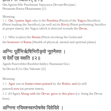
Om Agnim-Iille Purohitam Yajnyasya Devam-Rtvijam |
Hotaaram Ratna-Dhaatamam ||1||
Meaning:
1.1:
Om
, I
praise Agni
who is the
Purohita
(Priest) of the
Yagya
(Sacrifice)
(Priest leading the Sacrifice), (as well as) its
Ritvij
(Priest performing Sacrifice
at proper times); the Yagya which is directed towards the
Devas
,
1.2:
Who is (also) the
Hotara
(Priest invoking the Gods) and
the
bestower
of
Ratna
(Wealth of physical, mental and spiritual plane).
अग्निः
पूर्वेभिर्ऋषिभिरीड्यो
नूतनैरुत
।
स
देवाँ
एह
वक्षति
॥२॥
Agnih Puurvebhir-Rssibhir-Iiddyo Nuutanair-Uta |
Sa Devaa E
[Aa-I]
ha Vakssati ||2||
Meaning:
2.1:
Agni
was in
former times praised
by the
Rishis
,
and
(is still
praised)
now
(at present times),
2.2:
(O Agni)
Along with
the
Devas
.
grow
in
this place
(i.e. bring the Devas
here).
अग्निना
रयिमश्नवत्पोषमेव
दिवेदिवे
।