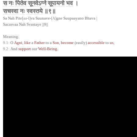
स
नः
पितेव
सूनवेऽग्ने
सूपायनो
भव
।
सचस्वा
नः
स्वस्तये
॥९॥
Sa Nah Pite
[aa-I]
va Suunave-
[A]
gne Suupaayano Bhava |
Sacasvaa Nah Svastaye ||9||
Meaning:
9.1:
O
Agni
,
like
a
Father
to a
Son
,
become
(easily)
accessible
to
us
,
9.2:
And
support
our
Well-Being
.