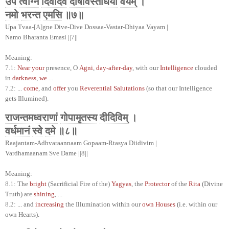
उप
त्वाग्ने
दिवेदिवे
दोषावस्तर्धिया
वयम्
।
नमो
भरन्त
एमसि
॥७॥
Upa Tvaa-
[A]
gne Dive-Dive Dossaa-Vastar-Dhiyaa Vayam |
Namo Bharanta Emasi ||7||
Meaning:
7.1:
Near your
presence, O
Agni
,
day-after-day
, with our
Intelligence
clouded
in
darkness
,
we
...
7.2:
...
come
, and
offer
you
Reverential Salutations
(so that our Intelligence
gets Illumined).
राजन्तमध्वराणां
गोपामृतस्य
दीदिविम्
।
वर्धमानं
स्वे
दमे
॥८॥
Raajantam-Adhvaraannaam Gopaam-Rtasya Diidivim |
Vardhamaanam Sve Dame ||8||
Meaning:
8.1:
The
bright
(Sacrificial Fire of the)
Yagyas
, the
Protector
of the
Rita
(Divine
Truth) are
shining
, ...
8.2:
... and
increasing
the Illumination within our
own Houses
(i.e. within our
own Hearts).