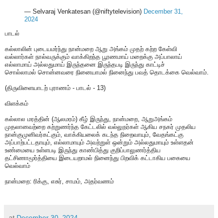
— Selvaraj Venkatesan (@niftytelevision)
December 31,
2024
பாடல்
கல்லாலின் புடையமர்ந்து நான்மறை ஆறு அங்கம் முதற் கற்ற கேள்வி
வல்லார்கள் நால்வருக்கும் வாக்கிறந்த பூரணமாய் மறைக்கு அப்பாலாய்
எல்லாமாய் அல்லதுமாய் இருந்தனை இருந்தபடி இருந்து காட்டிச்
சொல்லாமல் சொன்னவரை நினையாமல் நினைந்து பவத் தொடக்கை வெல்வாம்.
(திருவிளையாடற் புராணம் - பாடல் - 13)
விளக்கம்
கல்லால மரத்தின் (ஆலமரம்) கீழ் இருந்து, நான்மறை, ஆறுஅங்கம்
முதலானவற்றை கற்றுணர்ந்த கேட்டலில் வல்லுநர்கள் ஆகிய சநகர் முதலிய
நான்குமுனிவர்கட்கும், வாக்கியலைக் கடந்த நிறைவாயும், வேதங்கட்கு
அப்பாற்பட்டதாயும், எல்லாமாயும் அவற்றுள் ஒன்றும் அல்லதுமாயும் உள்ளதன்
உண்மையை உள்ளபடி இருந்து காண்பித்து குறிப்பாலுணர்த்திய
தட்சிணாமூர்த்தியை இடையறாமல் நினைந்து பிறவிக் கட்டாகிய பகையை
வெல்வாம்
நான்மறை: ரிக்கு, எசுர், சாமம், அதர்வணம்
at
December 30, 2024