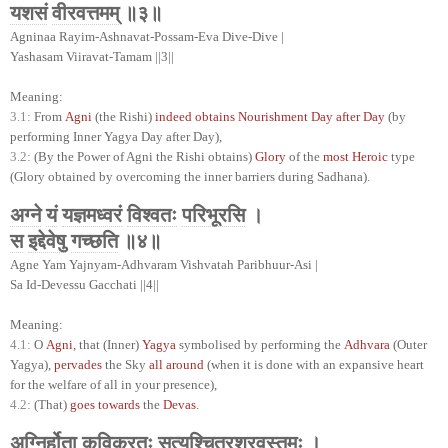
यशसं
वीरवत्तमम्
॥३॥
Agninaa Rayim-Ashnavat-Possam-Eva Dive-Dive |
Yashasam Viiravat-Tamam ||3||
Meaning:
3.1:
From
Agni
(the Rishi)
indeed obtains Nourishment Day after Day
(by
performing Inner Yagya Day after Day),
3.2:
(By the Power of Agni the Rishi obtains)
Glory
of the
most Heroic
type
(Glory obtained by overcoming the inner barriers during Sadhana).
अग्ने
यं
यज्ञमध्वरं
विश्वतः
परिभूरसि
।
स
इद्देवेषु
गच्छति
॥४॥
Agne Yam Yajnyam-Adhvaram Vishvatah Paribhuur-Asi |
Sa Id-Devessu Gacchati ||4||
Meaning:
4.1:
O
Agni
, that (Inner)
Yagya
symbolised by performing the
Adhvara
(Outer
Yagya),
pervades
the Sky
all around
(when it is done with an expansive heart
for the welfare of all in your presence),
4.2:
(That)
goes towards
the
Devas
.
अग्निर्होता
कविक्रतुः
सत्यश्चित्रश्रवस्तमः
।